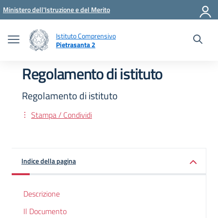
Vai ai contenuti
Vai al menu di navigazione
Vai al footer
Ministero dell'Istruzione e del Merito
Istituto Comprensivo
Pietrasanta 2
Regolamento di istituto
Regolamento di istituto
Stampa / Condividi
Indice della pagina
Descrizione
Il Documento