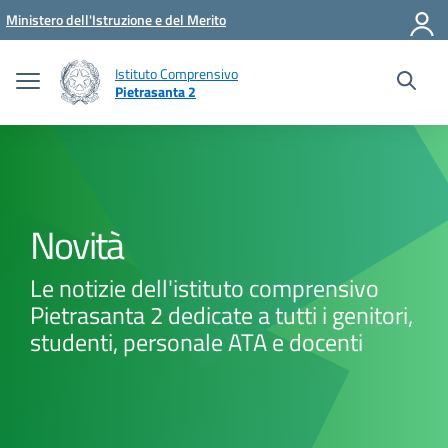
Vai ai contenuti
Vai al menu di navigazione
Vai al footer
Ministero dell'Istruzione e del Merito
Istituto Comprensivo
Pietrasanta 2
Novità
Le notizie dell'istituto comprensivo
Pietrasanta 2 dedicate a tutti i genitori,
studenti, personale ATA e docenti