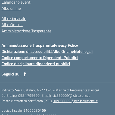
Calendario eventi
Albo online
Albo sindacale
Albo OnLine
Amministrazione Trasparente
Amministrazione Trasparente
Privacy Policy
Dichiarazione di accessibilità
Albo OnLine
Note legali
Codice comportamento Dipendenti Pubblici
Codice disciplinare dipendenti pubblici
Seguici su:
Indirizzo:
Via A.Catalani, 6 - 55045 - Marina di Pietrasanta (Lucca)
Centralino:
0584 795620
Email:
luic850009@istruzione.it
Posta elettronica certificata (PEC):
luic850009@pec.istruzione.it
Codice fiscale: 91055230469