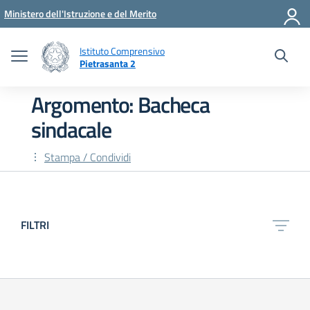
Vai ai contenuti
Vai al menu di navigazione
Vai al footer
Ministero dell'Istruzione e del Merito
Istituto Comprensivo
Pietrasanta 2
Argomento: Bacheca
sindacale
Stampa / Condividi
FILTRI