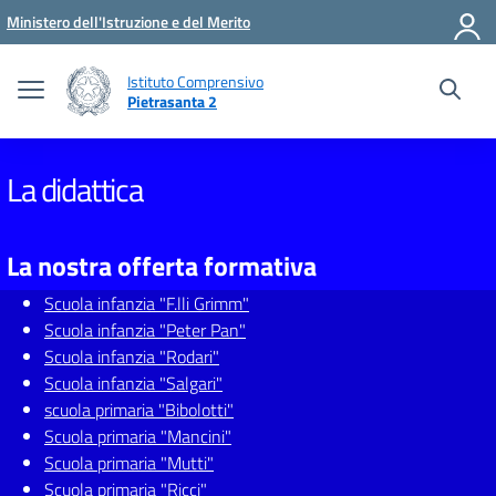
Vai ai contenuti
Vai al menu di navigazione
Vai al footer
Ministero dell'Istruzione e del Merito
Istituto Comprensivo
Pietrasanta 2
La didattica
La nostra offerta formativa
Scuola infanzia "F.lli Grimm"
Scuola infanzia "Peter Pan"
Scuola infanzia "Rodari"
Scuola infanzia "Salgari"
scuola primaria "Bibolotti"
Scuola primaria "Mancini"
Scuola primaria "Mutti"
Scuola primaria "Ricci"