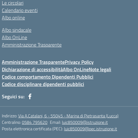
Le circolari
Calendario eventi
Albo online
Albo sindacale
Albo OnLine
Amministrazione Trasparente
Amministrazione Trasparente
Privacy Policy
Dichiarazione di accessibilità
Albo OnLine
Note legali
Codice comportamento Dipendenti Pubblici
Codice disciplinare dipendenti pubblici
Seguici su:
Indirizzo:
Via A.Catalani, 6 - 55045 - Marina di Pietrasanta (Lucca)
Centralino:
0584 795620
Email:
luic850009@istruzione.it
Posta elettronica certificata (PEC):
luic850009@pec.istruzione.it