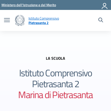
Vai ai contenuti
Vai al menu di navigazione
Vai al footer
Ministero dell'Istruzione e del Merito
Istituto Comprensivo
Pietrasanta 2
LA SCUOLA
Istituto Comprensivo
Pietrasanta 2
Marina di Pietrasanta