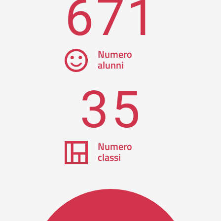
671
Numero
alunni
35
Numero
classi