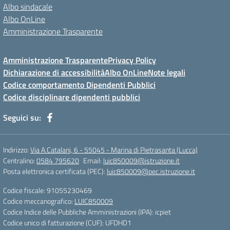
Albo sindacale
Albo OnLine
Amministrazione Trasparente
Amministrazione Trasparente
Privacy Policy
Dichiarazione di accessibilità
Albo OnLine
Note legali
Codice comportamento Dipendenti Pubblici
Codice disciplinare dipendenti pubblici
Seguici su:
Indirizzo:
Via A.Catalani, 6 - 55045 - Marina di Pietrasanta (Lucca)
Centralino:
0584 795620
Email:
luic850009@istruzione.it
Posta elettronica certificata (PEC):
luic850009@pec.istruzione.it
Codice fiscale: 91055230469
Codice meccanografico:
LUIC850009
Codice Indice delle Pubbliche Amministrazioni (IPA): icpiet
Codice unico di fatturazione (CUF): UFDHD1