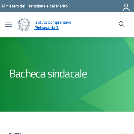
Vai ai contenuti
Vai al menu di navigazione
Vai al footer
Ministero dell'Istruzione e del Merito
Istituto Comprensivo
Pietrasanta 2
Bacheca sindacale