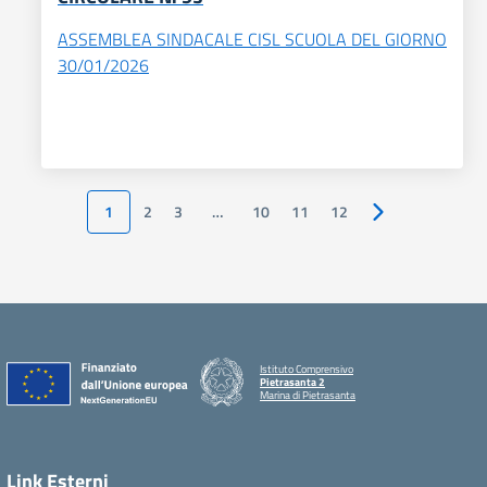
ASSEMBLEA SINDACALE CISL SCUOLA DEL GIORNO
30/01/2026
1
2
3
…
10
11
12
Pagina successiv
Istituto Comprensivo
Pietrasanta 2
Marina di Pietrasanta
Link Esterni