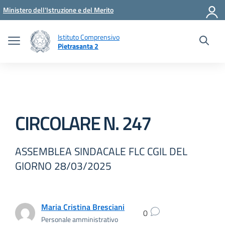
Vai ai contenuti
Vai al menu di navigazione
Vai al footer
Ministero dell'Istruzione e del Merito
Istituto Comprensivo
Pietrasanta 2
CIRCOLARE N. 247
ASSEMBLEA SINDACALE FLC CGIL DEL
GIORNO 28/03/2025
Maria Cristina Bresciani
0
Personale amministrativo