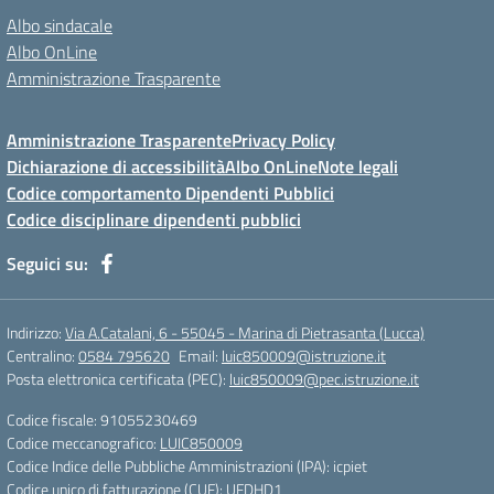
Albo sindacale
Albo OnLine
Amministrazione Trasparente
Amministrazione Trasparente
Privacy Policy
Dichiarazione di accessibilità
Albo OnLine
Note legali
Codice comportamento Dipendenti Pubblici
Codice disciplinare dipendenti pubblici
Seguici su:
Indirizzo:
Via A.Catalani, 6 - 55045 - Marina di Pietrasanta (Lucca)
Centralino:
0584 795620
Email:
luic850009@istruzione.it
Posta elettronica certificata (PEC):
luic850009@pec.istruzione.it
Codice fiscale: 91055230469
Codice meccanografico:
LUIC850009
Codice Indice delle Pubbliche Amministrazioni (IPA): icpiet
Codice unico di fatturazione (CUF): UFDHD1