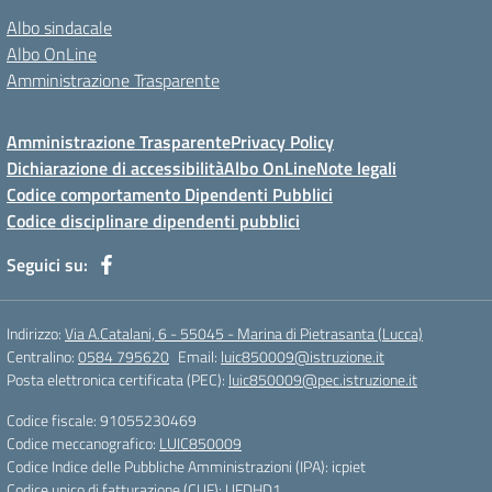
Albo sindacale
Albo OnLine
Amministrazione Trasparente
Amministrazione Trasparente
Privacy Policy
Dichiarazione di accessibilità
Albo OnLine
Note legali
Codice comportamento Dipendenti Pubblici
Codice disciplinare dipendenti pubblici
Seguici su:
Indirizzo:
Via A.Catalani, 6 - 55045 - Marina di Pietrasanta (Lucca)
Centralino:
0584 795620
Email:
luic850009@istruzione.it
Posta elettronica certificata (PEC):
luic850009@pec.istruzione.it
Codice fiscale: 91055230469
Codice meccanografico:
LUIC850009
Codice Indice delle Pubbliche Amministrazioni (IPA): icpiet
Codice unico di fatturazione (CUF): UFDHD1