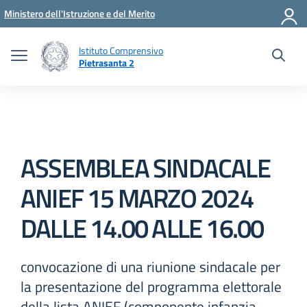
Vai ai contenuti
Vai al menu di navigazione
Vai al footer
Ministero dell'Istruzione e del Merito
Istituto Comprensivo
Pietrasanta 2
ASSEMBLEA SINDACALE
ANIEF 15 MARZO 2024
DALLE 14.00 ALLE 16.00
convocazione di una riunione sindacale per
la presentazione del programma elettorale
della lista ANIEF (componente infanzia,