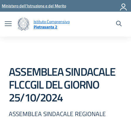
Vai ai contenuti
Vai al menu di navigazione
Vai al footer
Ministero dell'Istruzione e del Merito
Istituto Comprensivo
Pietrasanta 2
ASSEMBLEA SINDACALE
FLCCGIL DEL GIORNO
25/10/2024
ASSEMBLEA SINDACALE REGIONALE