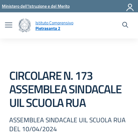
Vai ai contenuti
Vai al menu di navigazione
Vai al footer
Ministero dell'Istruzione e del Merito
Istituto Comprensivo
Pietrasanta 2
CIRCOLARE N. 173
ASSEMBLEA SINDACALE
UIL SCUOLA RUA
ASSEMBLEA SINDACALE UIL SCUOLA RUA
DEL 10/04/2024