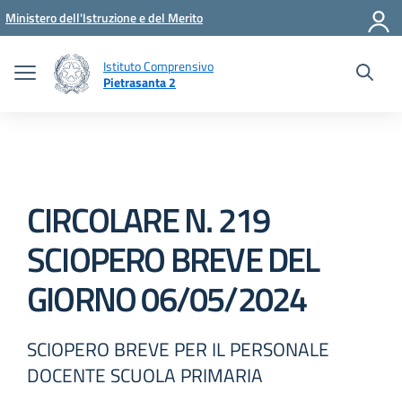
Vai ai contenuti
Vai al menu di navigazione
Vai al footer
Ministero dell'Istruzione e del Merito
Istituto Comprensivo
Pietrasanta 2
CIRCOLARE N. 219
SCIOPERO BREVE DEL
GIORNO 06/05/2024
SCIOPERO BREVE PER IL PERSONALE
DOCENTE SCUOLA PRIMARIA