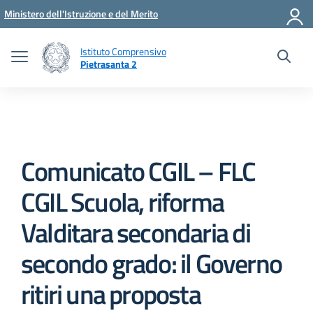
Vai ai contenuti
Vai al menu di navigazione
Vai al footer
Ministero dell'Istruzione e del Merito
Istituto Comprensivo
Pietrasanta 2
Comunicato CGIL – FLC
CGIL Scuola, riforma
Valditara secondaria di
secondo grado: il Governo
ritiri una proposta