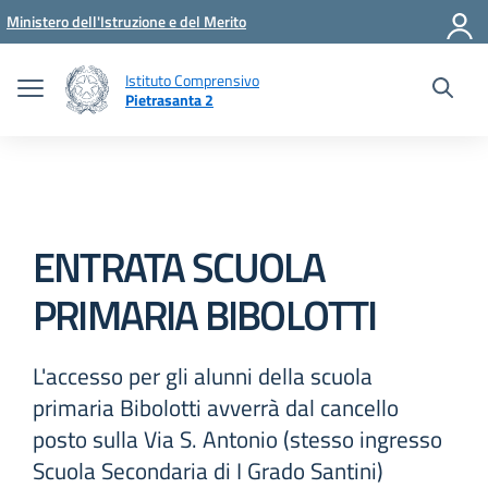
Vai ai contenuti
Vai al menu di navigazione
Vai al footer
Ministero dell'Istruzione e del Merito
Istituto Comprensivo
Pietrasanta 2
ENTRATA SCUOLA
PRIMARIA BIBOLOTTI
L'accesso per gli alunni della scuola
primaria Bibolotti avverrà dal cancello
posto sulla Via S. Antonio (stesso ingresso
Scuola Secondaria di I Grado Santini)