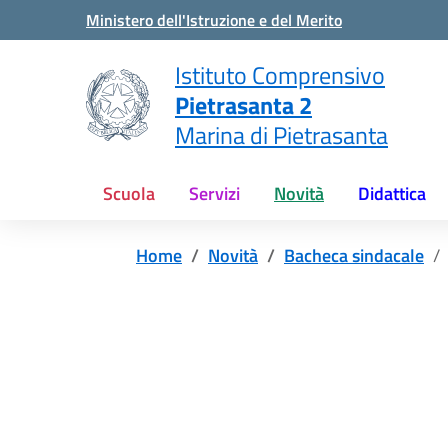
Vai ai contenuti
Vai al menu di navigazione
Vai al footer
Ministero dell'Istruzione e del Merito
Istituto Comprensivo
Pietrasanta 2
Marina di Pietrasanta
Scuola
Servizi
Novità
Didattica
Home
Novità
Bacheca sindacale