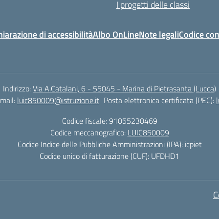
I progetti delle classi
hiarazione di accessibilità
Albo OnLine
Note legali
Codice co
Indirizzo:
Via A.Catalani, 6 - 55045 - Marina di Pietrasanta (Lucca)
mail:
luic850009@istruzione.it
Posta elettronica certificata (PEC):
Codice fiscale: 91055230469
Codice meccanografico:
LUIC850009
Codice Indice delle Pubbliche Amministrazioni (IPA): icpiet
Codice unico di fatturazione (CUF): UFDHD1
C