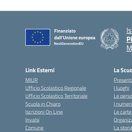
I
P
M
Link Esterni
La Scu
MIUR
Present
Ufficio Scolastico Regionale
I luoghi
Ufficio Scolastico Territoriale
Le pers
Scuola in Chiaro
I numeri
Iscrizioni On Line
Le carte
Invalsi
Organiz
Comune
La stori