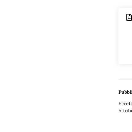
Pubbli
Eccett
Attrib