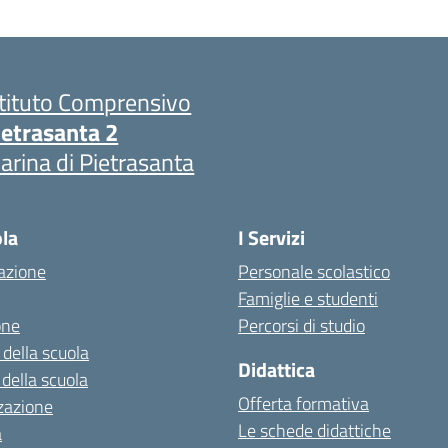
stituto Comprensivo
ietrasanta 2
arina di Pietrasanta
ola
I Servizi
azione
Personale scolastico
Famiglie e studenti
one
Percorsi di studio
 della scuola
Didattica
 della scuola
Offerta formativa
zazione
Le schede didattiche
a