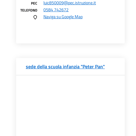
luic850009@pec.istruzione.it
PEC
0584 742672
TELEFONO
Naviga su Google Map
sede della scuola infanzia "Peter Pan"