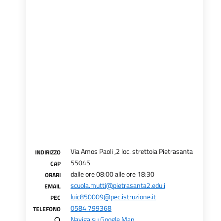
Via Amos Paoli ,2 loc. strettoia Pietrasanta
INDIRIZZO
55045
CAP
dalle ore 08:00 alle ore 18:30
ORARI
scuola.mutti@pietrasanta2.edu.i
EMAIL
luic850009@pec.istruzione.it
PEC
0584 799368
TELEFONO
Naviga su Google Map