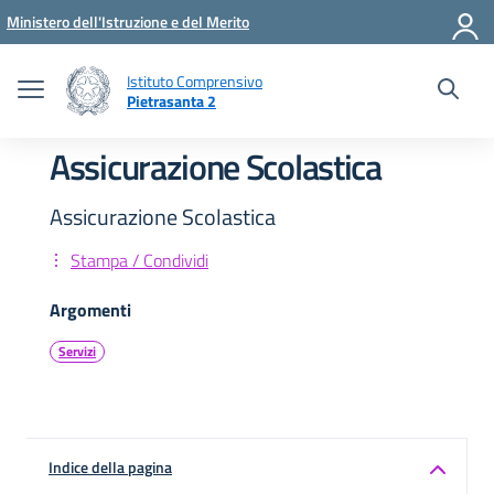
Vai ai contenuti
Vai al menu di navigazione
Vai al footer
Ministero dell'Istruzione e del Merito
Istituto Comprensivo
Pietrasanta 2
Assicurazione Scolastica
Assicurazione Scolastica
Stampa / Condividi
Argomenti
Servizi
Indice della pagina